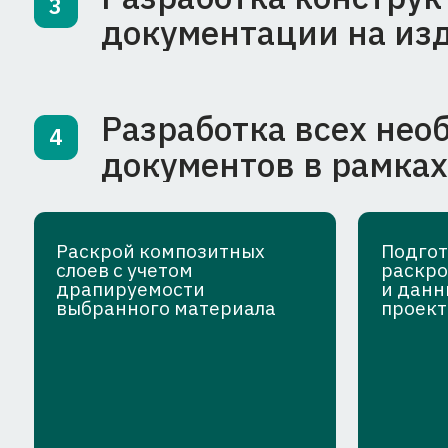
Раскрой композитных
Подготовка 
слоев с учетом
раскроя слое
драпируемости
и данных дл
выбранного материала
проектора
Разработка моделей
5
и конструкторской доку