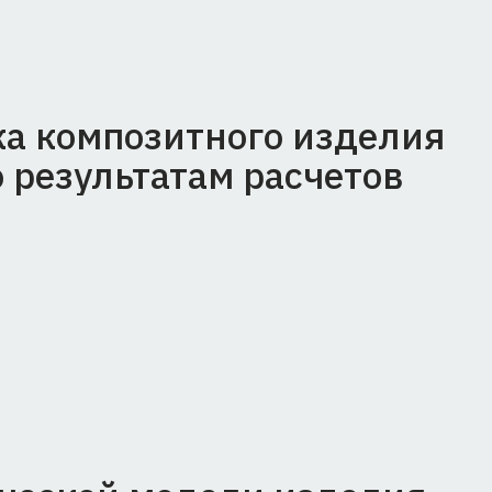
омпозитного изделия
езультатам расчетов
кой модели изделия,
адки композитных слоев,
рочности и жесткости,
атации