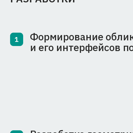
Формирование облика к
1
и его интерфейсов по р
Разработка геометричес
2
включающей модель укл
с учетом требований к п
а также условий эксплу