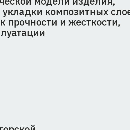
ской
ие
димых конструкторских
дготовки к производству