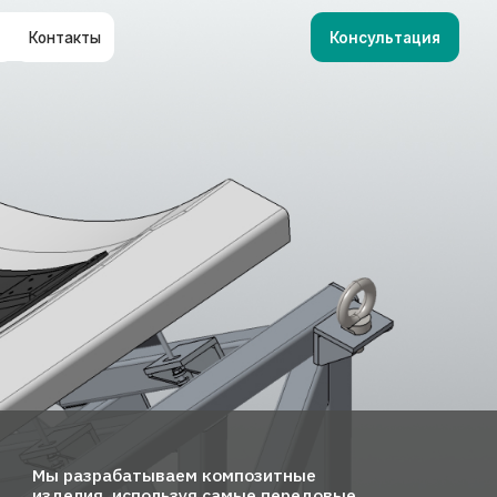
Консультация
О компани
Направле
Инженерн
центр
Проекты
Карьера
Контакты
батываем композитные
используя самые передовые
ческие решения с учетом
условий эксплуатации
ний прочности