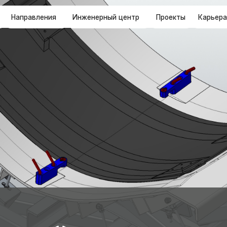
равления
Инженерный центр
Проекты
Карьера
Контакты
Мы разра
изделия, 
ИЙ ОТДЕЛ
технологи
реальных 
и требова