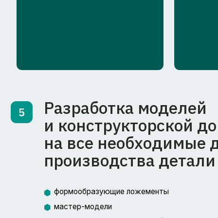
на все необходимые для
производства детали ос
формообразующие ложементы
мастер-модели
ложементы для механической обработки
стапели для сборки и контроля
Разработка схем, раскр
6
необходимых для изгот