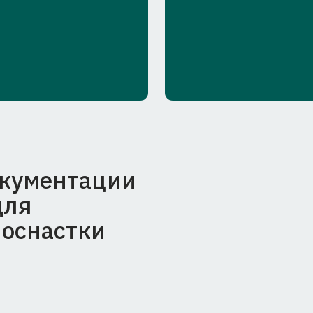
настки
оев и технических моделей,
овления оснасток