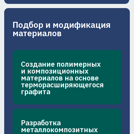
для рабочих сред
с экстремальными
параметрами
Проектирование и испытания
уплотнений для высоких
температур и давлений. Подбор
материалов и конструкций для
обеспечения надёжной
герметизации
давление до 200 бар
температура до 400 °C
Уплотнения
для криогенных систем
Проектирование уплотнительных
решений для оборудования,
работающего при сверхнизких
температурах. Испытания