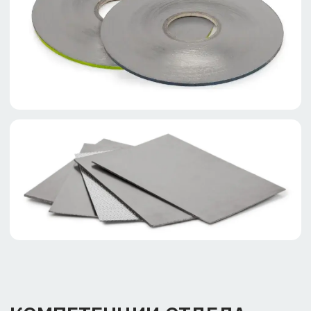
температурных условий
для работы в
экстремальных режимах
Оптимизация геометрии
уплотнений для
конкретных применений
Прогнозирование
контактного давления
и распределения усилий
Подбор и модификация
материалов