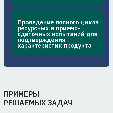
ДЛЯ ВАШЕГО ПРОЕКТА
Напишите нам
+7 (495) 939-35-92
info@inumit.ru
Инженерный центр
Москва, б-р Раменский, д. 1
Лабораторный корпус
Москва, Ленинские Горы, 1, стр. 11
о компании
инженерный центр
проекты
направления:
карьера
полимерные
контакты
композиционные