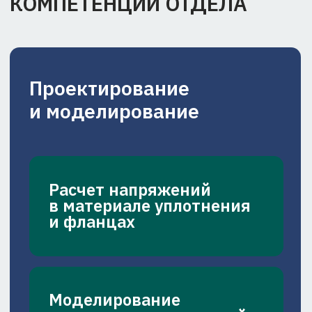
Создание полимерных
и композиционных
материалов на основе
терморасширяющегося
графита
Разработка
металлокомпозитных
и металлополимерных
гибридных
уплотнений
Создание прототипов
и валидация
Адаптация